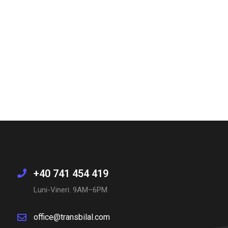
+40 741 454 419
Luni-Vineri: 9AM–6PM
office@transbilal.com