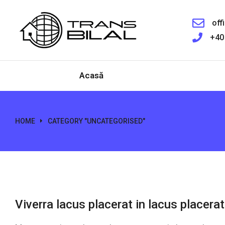
off
+40
Acasă
HOME
CATEGORY "UNCATEGORISED"
You are here:
Viverra lacus placerat in lacus placerat